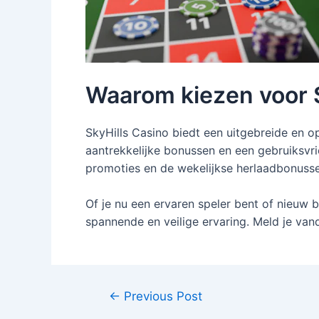
Waarom kiezen voor 
SkyHills Casino biedt een uitgebreide en o
aantrekkelijke bonussen en een gebruiksvrie
promoties en de wekelijkse herlaadbonusse
Of je nu een ervaren speler bent of nieuw 
spannende en veilige ervaring. Meld je van
←
Previous Post