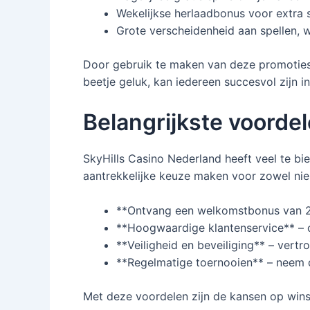
Wekelijkse herlaadbonus voor extra s
Grote verscheidenheid aan spellen, 
Door gebruik te maken van deze promoties, 
beetje geluk, kan iedereen succesvol zijn i
Belangrijkste voorde
SkyHills Casino Nederland heeft veel te bie
aantrekkelijke keuze maken voor zowel nie
**Ontvang een welkomstbonus van 20
**Hoogwaardige klantenservice** – on
**Veiligheid en beveiliging** – vertr
**Regelmatige toernooien** – neem d
Met deze voordelen zijn de kansen op winst