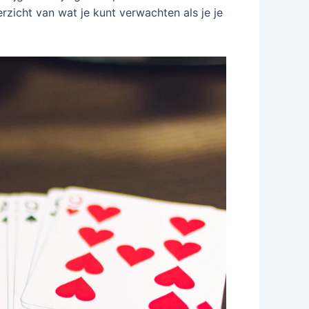
zicht van wat je kunt verwachten als je je