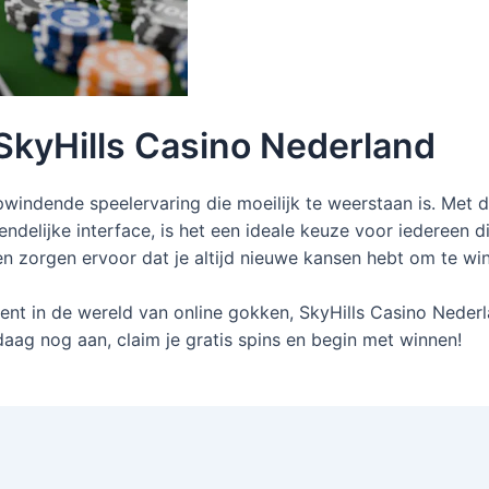
SkyHills Casino Nederland
pwindende speelervaring die moeilijk te weerstaan is. Met 
ndelijke interface, is het een ideale keuze voor iedereen d
n zorgen ervoor dat je altijd nieuwe kansen hebt om te wi
bent in de wereld van online gokken, SkyHills Casino Nederl
daag nog aan, claim je gratis spins en begin met winnen!