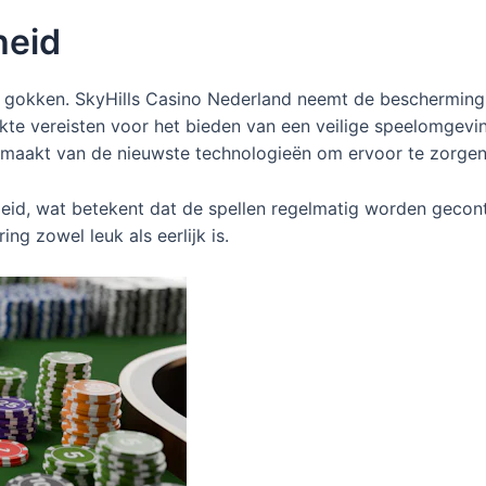
heid
ne gokken. SkyHills Casino Nederland neemt de bescherming v
ikte vereisten voor het bieden van een veilige speelomgevin
emaakt van de nieuwste technologieën om ervoor te zorgen 
leid, wat betekent dat de spellen regelmatig worden gecontr
ng zowel leuk als eerlijk is.